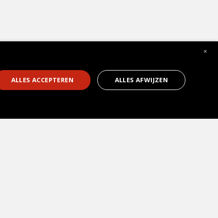
×
1
ALLES ACCEPTEREN
ALLES AFWIJZEN
Soorten keukens
Kookeiland
Hoekkeukens
U-keukens
Open keukens
Gesloten keukens
Greeploze keukens
Hoogglans keukens
Houten keukens