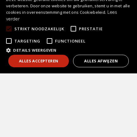
verbeteren. Door onze website te gebruiken, stemt u in met alle
cookies in overeenstemming met ons Cookiebeleid.
Lees
verder
STRIKT NOODZAKELIJK
PRESTATIE
TARGETING
FUNCTIONEEL
DETAILS WEERGEVEN
1
Contact
ALLES ACCEPTEREN
ALLES AFWIJZEN
Keuken kopen
Vrijblijvend
adviesgesprek?
Keukenstijlen
Laat je telefoonnummer achter en wij
bellen je z.s.m. terug!
Soorten keukens