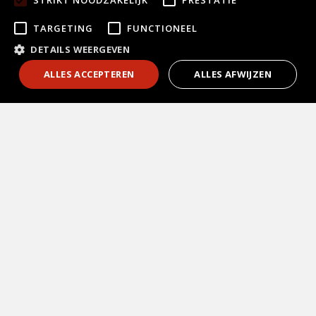
TARGETING
FUNCTIONEEL
DETAILS WEERGEVEN
1
Contact
ALLES ACCEPTEREN
ALLES AFWIJZEN
Keuken kopen
Vrijblijvend
adviesgesprek?
Keukenstijlen
Laat je telefoonnummer achter en wij
bellen je z.s.m. terug!
Soorten keukens
Bel mij terug