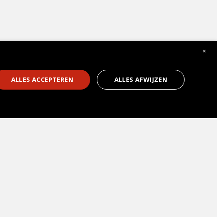
×
1
ALLES ACCEPTEREN
ALLES AFWIJZEN
Soorten keukens
Kookeiland
Hoekkeukens
U-keukens
Open keukens
Gesloten keukens
Greeploze keukens
Hoogglans keukens
Houten keukens