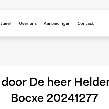
tueel
Over ons
Aanbiedingen
Contact
t
l door De heer Held
Bocxe 20241277