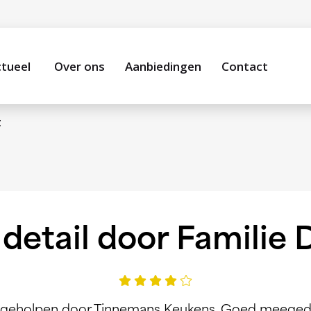
tueel
Over ons
Aanbiedingen
Contact
t
detail door Familie
d geholpen door Tinnemans Keukens. Goed meeged