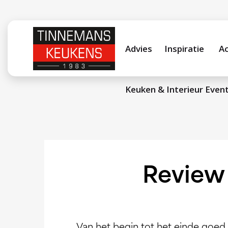
Advies
Inspiratie
Ac
Keuken & Interieur Even
Review 
Van het begin tot het einde goe