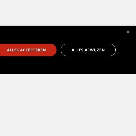
×
1
ALLES ACCEPTEREN
ALLES AFWIJZEN
Soorten keukens
Kookeiland
Hoekkeukens
U-keukens
Open keukens
Gesloten keukens
Greeploze keukens
Hoogglans keukens
Houten keukens