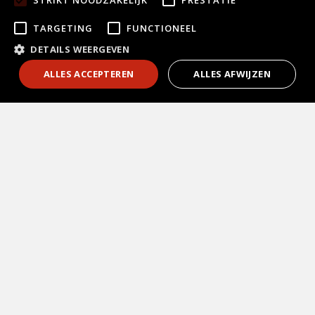
TARGETING
FUNCTIONEEL
DETAILS WEERGEVEN
1
Contact
ALLES ACCEPTEREN
ALLES AFWIJZEN
Keuken kopen
Vrijblijvend
adviesgesprek?
Keukenstijlen
Laat je telefoonnummer achter en wij
bellen je z.s.m. terug!
Soorten keukens
Bel mij terug