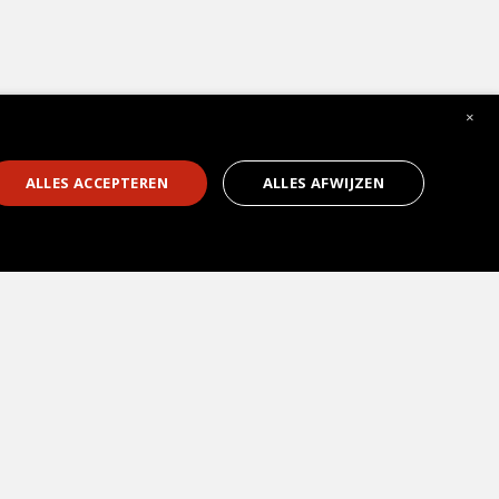
×
1
ALLES ACCEPTEREN
ALLES AFWIJZEN
Soorten keukens
Kookeiland
Hoekkeukens
U-keukens
Open keukens
Gesloten keukens
Greeploze keukens
Hoogglans keukens
Houten keukens