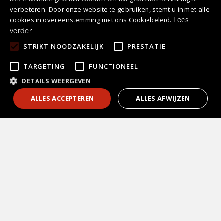
verbeteren. Door onze website te gebruiken, stemt u in met alle
cookies in overeenstemming met ons Cookiebeleid.
Lees
verder
STRIKT NOODZAKELIJK
PRESTATIE
TARGETING
FUNCTIONEEL
DETAILS WEERGEVEN
1
Contact
ALLES ACCEPTEREN
ALLES AFWIJZEN
Keuken kopen
Vrijblijvend
adviesgesprek?
Keukenstijlen
Laat je telefoonnummer achter en wij
bellen je z.s.m. terug!
Soorten keukens