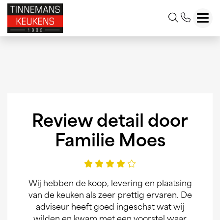
Toggl
Review detail door
Familie Moes
Wij hebben de koop, levering en plaatsing
van de keuken als zeer prettig ervaren. De
adviseur heeft goed ingeschat wat wij
wilden en kwam met een voorstel waar