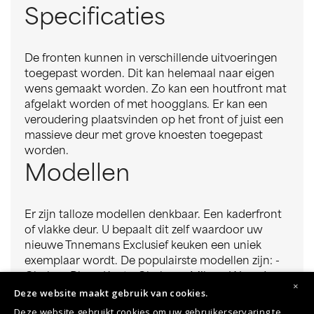
Specificaties
De fronten kunnen in verschillende uitvoeringen
toegepast worden. Dit kan helemaal naar eigen
wens gemaakt worden. Zo kan een houtfront mat
afgelakt worden of met hoogglans. Er kan een
veroudering plaatsvinden op het front of juist een
massieve deur met grove knoesten toegepast
worden.
Modellen
Er zijn talloze modellen denkbaar. Een kaderfront
of vlakke deur. U bepaalt dit zelf waardoor uw
nieuwe Tnnemans Exclusief keuken een uniek
exemplaar wordt. De populairste modellen zijn: -
Chelsea Blue - Kent - Chelsea - Milano Wengé -
×
Deze website maakt gebruik van cookies.
Manchester - Worchester - Preston
Deze website gebruikt cookies om uw gebruikerservaring te