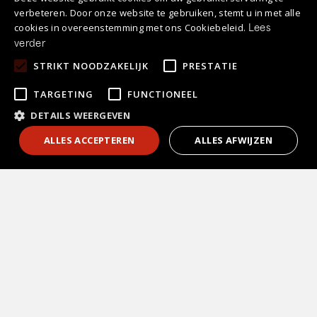
Kleurenpallet
verbeteren. Door onze website te gebruiken, stemt u in met alle
cookies in overeenstemming met ons Cookiebeleid.
Lees
Niet alleen het materiaal of de gekozen
verder
lakuitvoering maar ook de kleur bepaalt u
STRIKT NOODZAKELIJK
PRESTATIE
helemaal zelf.
TARGETING
FUNCTIONEEL
DETAILS WEERGEVEN
1
ALLES ACCEPTEREN
ALLES AFWIJZEN
Vrijblijvend
adviesgesprek?
Laat je telefoonnummer achter en wij
bellen je z.s.m. terug!